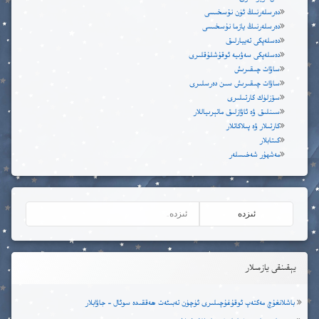
دەرسلەرنىڭ ئۈن نۇسخىسى
دەرسلەرنىڭ يازما نۇسخىسى
دەسلەپكى تەييارلىق
دەسلەپكى سەۋىيە ئوقۇشلۇقلىرى
ساۋات چىقىرىش
ساۋات چىقىرىش سىن دەرسلىرى
سۆزلۈك كارتىلىرى
سىنلىق ۋە ئاۋازلىق ماتېرىياللار
كارتىلار ۋە پىلاكاتلار
كىتابلار
مەشھۇر شەخىسلەر
يېقىنقى يازمىلار
باشلانغۇچ مەكتەپ ئوقۇغۇچىلىرى ئۈچۈن تەبىئەت ھەققىدە سوئال – جاۋابلار