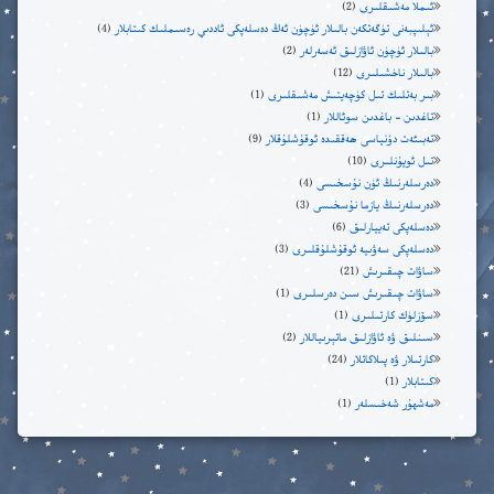
ئىملا مەشىقلىرى
(2)
ئېلىپبەنى تۈگەتكەن بالىلار ئۈچۈن ئەڭ دەسلەپكى ئاددىي رەسىملىك كىتابلار
(4)
بالىلار ئۈچۈن ئاۋازلىق ئەسەرلەر
(2)
بالىلار ناخشىلىرى
(12)
بىر بەتلىك تىل كۈچەيتىش مەشىقلىرى
(1)
تاغدىن – باغدىن سوئاللار
(1)
تەبىئەت دۇنياسى ھەققىدە ئوقۇشلۇقلار
(9)
تىل ئويۇنلىرى
(10)
دەرسلەرنىڭ ئۈن نۇسخىسى
(4)
دەرسلەرنىڭ يازما نۇسخىسى
(3)
دەسلەپكى تەييارلىق
(6)
دەسلەپكى سەۋىيە ئوقۇشلۇقلىرى
(3)
ساۋات چىقىرىش
(21)
ساۋات چىقىرىش سىن دەرسلىرى
(1)
سۆزلۈك كارتىلىرى
(1)
سىنلىق ۋە ئاۋازلىق ماتېرىياللار
(2)
كارتىلار ۋە پىلاكاتلار
(24)
كىتابلار
(1)
مەشھۇر شەخىسلەر
(1)