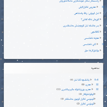
رەسىملەر بىلەن جۈملىلەرنى ماسلاشتۇرۇش
32 ھەرپنى تەكرارلايلى
تىل ئويۇنى: رەڭ پادىشاھى
كۈرەش نەگە كەتتى؟
بىر بەتلىك تىل كۈچەيتىش مەشىقلىرى
ئاقلامچى
ھەپتە ناخشىسى
12 ئاي ناخشىسى
يۇلتۇزلارغا سۆز
سەھىپە
0-6 ياشقىچە ئانا تىل
(4)
32 ھەرپ
(8)
32 ھەرپ يۈرۈشلۈك ماتېرىياللىرى
(11)
ئوقۇشلۇقلار
(4)
ئومومىي تەكرار ئۈچۈن مەشىقلەر
(4)
ئومۇمىي تەكرار
(2)