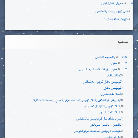
32 ھەرپنى تەكرارلايلى
تىل ئويۇنى: رەڭ پادىشاھى
كۈرەش نەگە كەتتى؟
سەھىپە
0-6 ياشقىچە ئانا تىل
32 ھەرپ
32 ھەرپ يۈرۈشلۈك ماتېرىياللىرى
ئوقۇشلۇقلار
ئومومىي تەكرار ئۈچۈن مەشىقلەر
ئومۇمىي تەكرار
ئىملا مەشىقلىرى
ئېلىپبەنى تۈگەتكەن بالىلار ئۈچۈن ئەڭ دەسلەپكى ئاددىي رەسىملىك كىتابلار
بالىلار ئۈچۈن ئاۋازلىق ئەسەرلەر
بالىلار ناخشىلىرى
بىر بەتلىك تىل كۈچەيتىش مەشىقلىرى
تاغدىن – باغدىن سوئاللار
تەبىئەت دۇنياسى ھەققىدە ئوقۇشلۇقلار
تىل ئويۇنلىرى