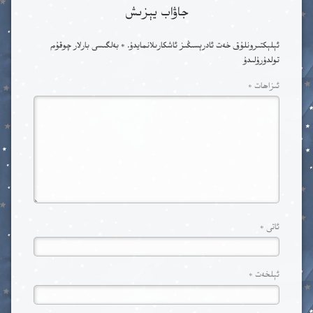
جاۋاب يېزىش
ئېلېكتىرونلۇق خەت ئادرېسىڭىز ئاشكارىلانمايدۇ.
*
بەلگىسى بارلار چوقۇم
تولدۇرۇلىدۇ
ئىزاھات
*
ئاتى
*
ئېلخەت
*