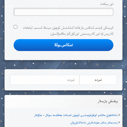
تور بېكەت
كېيىنكى قېتىم ئىنكاس يازغاندا ئ‍ىشلىتىش ئۈچۈن مېنىڭ ئ‍ىسىم، ئېلخەت
ئادرېس ۋە تور ئادرېسىمنى توركۆرگۈ ساقلىۋالسۇن.
يېقىنقى يازمىلار
باشلانغۇچ مەكتەپ ئوقۇغۇچىلىرى ئۈچۈن تەبىئەت ھەققىدە سوئال – جاۋابلار
رەسىملەر بىلەن جۈملىلەرنى ماسلاشتۇرۇش