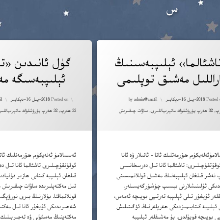
س
Tagged
غا 157 ئىنكاس بار
ئا
تاشئالما›› ئېلىپبەسىنىڭ
گۈل ئانىدىن «تا
راللىل مەشىق توپلىمى
ئېلىپبەسىگە مە
ئە
Updated on
2022-يىل 5-فېۋرال
ted on
ئۆ
Posted 
2018-يىل 16-دېكابىر
admin@anatil
by
Posted on
2018-يىل 16-دېكابىر
il
Categories:
Cat
,
32 ھەرپ يۈرۈشلۈك ماتېرىياللىرى
,
ساۋات چىقىرىش
32 ھەرپ
,
32 ھەرپ يۈرۈشلۈك ماتېرىياللىرى
ئۇ
ئۈ
امۇئەلەيكۇم ھۆرمەتلىك ئاتا – ئانىلار ۋە ئانا
ئەسسالامۇ ئەلەيكۇم ھۆرمەتلىك ئاتا-
ئى
وقۇتقۇچىلىرى: تاشئالما ئانا تىل دەرسخانىسى
ئوقۇتقۇچىلىرى تاشئالما ئانا تىل د
 نەشر قىلغان ئېلىپبەنىڭ مەشىق قوللانمىسىنى
قىلغان ئېلىپبە كىتابى ھازىر دۇنيادى
ئې
دىكى ئۇلىنىشلارنى بېسىپ چۈشۈرگەيسىلەر.
تىل مەكتەپلىرىدە ساۋات چىقىرىش م
لەر ئۇيغۇر تىلى ئېلىپبە تەرتىپى بويىچە ئەمەس،
قوللانماقتا. بۇلارنىڭ بىرى نورۋېگ
ب
 ئېلىپبە كىتابىمىزدىكى ھەرپلەرنىڭ ئۆگىتىلىش
شەھىرىدىكى ئۇيغۇر ئانا تىل مەكتىپ
پى بويىچە قويۇلدى. بۇ مەشىقلەر ئېلىپبە
مەكتەپنىڭ مەسئۇلى ۋە تەجىربىلىك ئ