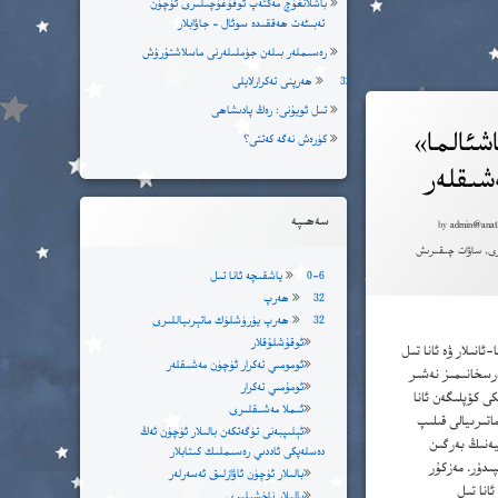
باشلانغۇچ مەكتەپ ئوقۇغۇچىلىرى ئۈچۈن
تەبىئەت ھەققىدە سوئال – جاۋابلار
رەسىملەر بىلەن جۈملىلەرنى ماسلاشتۇرۇش
32 ھەرپنى تەكرارلايلى
تىل ئويۇنى: رەڭ پادىشاھى
شئالما»
كۈرەش نەگە كەتتى؟
شىقلەر
Upda
2020-يىل 11-ئاپرېل
سەھىپە
by
admin@anat
,
ساۋات چىقىرىش
0-6 ياشقىچە ئانا تىل
32 ھەرپ
32 ھەرپ يۈرۈشلۈك ماتېرىياللىرى
ئوقۇشلۇقلار
ئانىلار ۋە ئانا تىل
ئومومىي تەكرار ئۈچۈن مەشىقلەر
ەرسخانىمىز نەشىر
ئومۇمىي تەكرار
كى كۆپلىگەن ئانا
ئىملا مەشىقلىرى
اتىرىيالى قىلىپ
ئېلىپبەنى تۈگەتكەن بالىلار ئۈچۈن ئەڭ
ىيەنىڭ بەرگىن
دەسلەپكى ئاددىي رەسىملىك كىتابلار
ىدۇر. مەزكۇر
بالىلار ئۈچۈن ئاۋازلىق ئەسەرلەر
انا تىل
بالىلار ناخشىلىرى