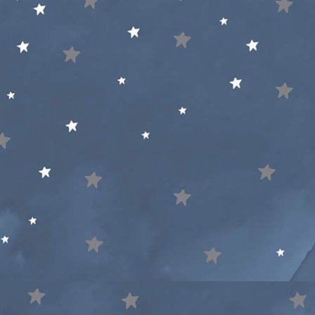
ش
غ
ف
ق
ك
ڭ
گ
ل
م
ن
ھ