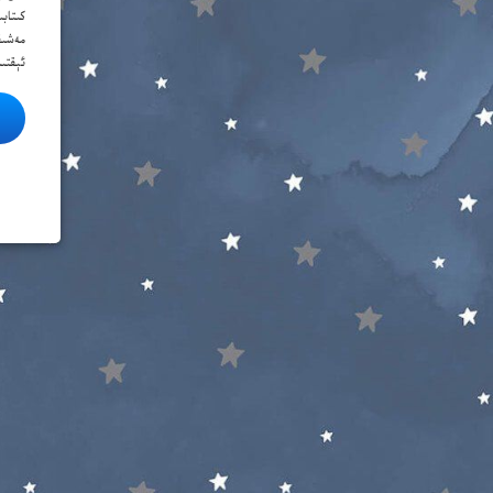
ب
كىتاب
مەشىق
پ
ئېقتى
ت
ج
چ
خ
د
ر
ز
ژ
س