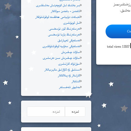
ەنىتلىرىمىز
بىر بەتلىك تىل كۈچەيتىش مەشىقلىرى
 مەشىق،
تاغدىن – باغدىن سوئاللار
تەبىئەت دۇنياسى ھەققىدە ئوقۇشلۇقلار
تىل ئويۇنلىرى
دەرسلەرنىڭ ئۈن نۇسخىسى
Co
دەرسلەرنىڭ يازما نۇسخىسى
دەسلەپكى تەييارلىق
دەسلەپكى سەۋىيە ئوقۇشلۇقلىرى
13557 total views
ساۋات چىقىرىش
ساۋات چىقىرىش سىن دەرسلىرى
سۆزلۈك كارتىلىرى
سىنلىق ۋە ئاۋازلىق ماتېرىياللار
كارتىلار ۋە پىلاكاتلار
كىتابلار
مەشھۇر شەخىسلەر