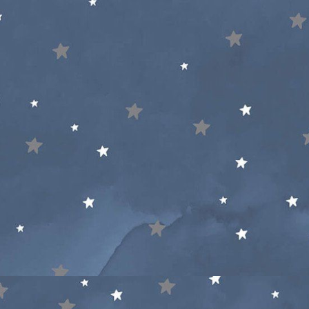
غ
ف
ق
ك
ڭ
گ
ل
م
ن
ھ
ي