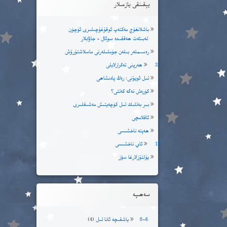
يېقىنقى يازمىلار
باشلانغۇچ مەكتەپ ئوقۇغۇچىلىرى ئۈچۈن
تەبىئەت ھەققىدە سوئال – جاۋابلار
رەسىملەر بىلەن جۈملىلەرنى ماسلاشتۇرۇش
32 ھەرپنى تەكرارلايلى
تىل ئويۇنى: رەڭ پادىشاھى
كۈرەش نەگە كەتتى؟
بىر بەتلىك تىل كۈچەيتىش مەشىقلىرى
ئاقلامچى
ھەپتە ناخشىسى
12 ئاي ناخشىسى
يۇلتۇزلارغا سۆز
سەھىپە
0-6 ياشقىچە ئانا تىل
(4)