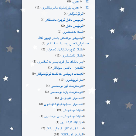
32 ھەرپ
(8)
32 ھەرپ يۈرۈشلۈك ماتېرىياللىرى
(11)
ئوقۇشلۇقلار
(4)
ئومومىي تەكرار ئۈچۈن مەشىقلەر
(4)
ئومۇمىي تەكرار
(2)
ئىملا مەشىقلىرى
(2)
ئېلىپبەنى تۈگەتكەن بالىلار ئۈچۈن ئەڭ
دەسلەپكى ئاددىي رەسىملىك كىتابلار
(4)
بالىلار ئۈچۈن ئاۋازلىق ئەسەرلەر
(2)
بالىلار ناخشىلىرى
(12)
بىر بەتلىك تىل كۈچەيتىش مەشىقلىرى
(1)
تاغدىن – باغدىن سوئاللار
(1)
تەبىئەت دۇنياسى ھەققىدە ئوقۇشلۇقلار
(9)
تىل ئويۇنلىرى
(10)
دەرسلەرنىڭ ئۈن نۇسخىسى
(4)
دەرسلەرنىڭ يازما نۇسخىسى
(3)
دەسلەپكى تەييارلىق
(6)
دەسلەپكى سەۋىيە ئوقۇشلۇقلىرى
(3)
ساۋات چىقىرىش
(21)
ساۋات چىقىرىش سىن دەرسلىرى
(1)
سۆزلۈك كارتىلىرى
(1)
سىنلىق ۋە ئاۋازلىق ماتېرىياللار
(2)
كارتىلار ۋە پىلاكاتلار
(24)