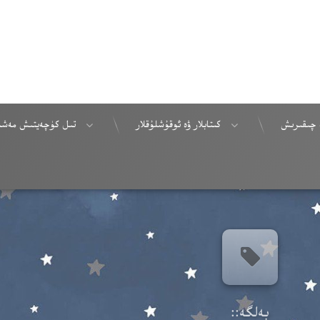
 چىقىرىش
كىتابلار ۋە ئوقۇشلۇقلار
تىل كۈچەيتىش مەشى
بەلگە::