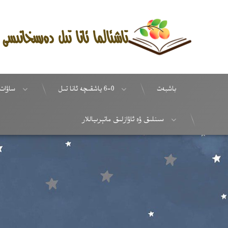
تاشئالما ئانا تىل دەرسخانىسى
باشبەت
6-0 ياشقىچە ئانا تىل
ساۋات
سىنلىق ۋە ئاۋازلىق ماتېرىياللار