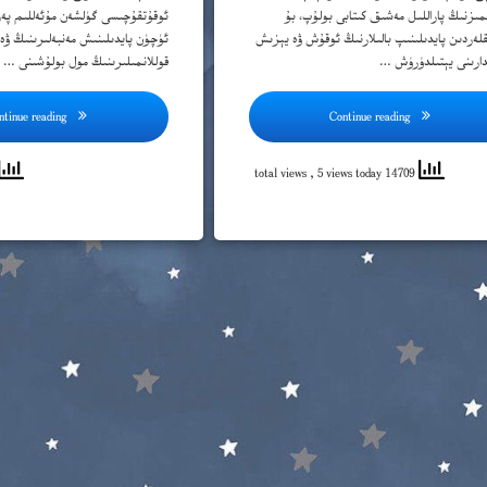
پ
ىمىزنىڭ پاراللىل مەشىق كىتابى بولۇپ، بۇ
ئوقۇتقۇچىسى گۈلشەن مۇئەللىم پەرز
لەردىن پايدىلىنىپ بالىلارنىڭ ئوقۇش ۋە يېزىش
ئۈچۈن پايدىلىنىش مەنبەلىرىنىڭ ۋە
ت
دارىنى يېتىلدۈرۈش …
قوللانمىلىرىنىڭ مول بولۇشىنى …
ج
ntinue reading
Continue reading
چ
, 5 views today
14709 total views
خ
د
ر
ز
ژ
س
ش