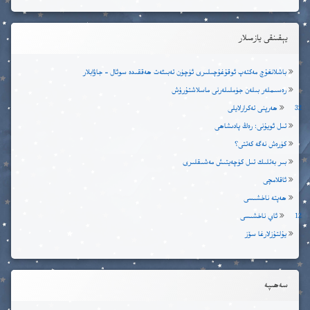
يېقىنقى يازمىلار
باشلانغۇچ مەكتەپ ئوقۇغۇچىلىرى ئۈچۈن تەبىئەت ھەققىدە سوئال – جاۋابلار
رەسىملەر بىلەن جۈملىلەرنى ماسلاشتۇرۇش
32 ھەرپنى تەكرارلايلى
تىل ئويۇنى: رەڭ پادىشاھى
كۈرەش نەگە كەتتى؟
بىر بەتلىك تىل كۈچەيتىش مەشىقلىرى
ئاقلامچى
ھەپتە ناخشىسى
12 ئاي ناخشىسى
يۇلتۇزلارغا سۆز
سەھىپە