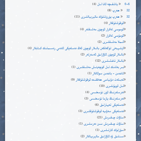
0-6 ياشقىچە ئانا تىل
(4)
32 ھەرپ
(8)
32 ھەرپ يۈرۈشلۈك ماتېرىياللىرى
(11)
ئوقۇشلۇقلار
(4)
ئومومىي تەكرار ئۈچۈن مەشىقلەر
(4)
ئومۇمىي تەكرار
(2)
ئىملا مەشىقلىرى
(2)
ئېلىپبەنى تۈگەتكەن بالىلار ئۈچۈن ئەڭ دەسلەپكى ئاددىي رەسىملىك كىتابلار
(4)
بالىلار ئۈچۈن ئاۋازلىق ئەسەرلەر
(2)
بالىلار ناخشىلىرى
(12)
بىر بەتلىك تىل كۈچەيتىش مەشىقلىرى
(1)
تاغدىن – باغدىن سوئاللار
(1)
تەبىئەت دۇنياسى ھەققىدە ئوقۇشلۇقلار
(9)
تىل ئويۇنلىرى
(10)
دەرسلەرنىڭ ئۈن نۇسخىسى
(4)
دەرسلەرنىڭ يازما نۇسخىسى
(3)
دەسلەپكى تەييارلىق
(6)
دەسلەپكى سەۋىيە ئوقۇشلۇقلىرى
(3)
ساۋات چىقىرىش
(21)
ساۋات چىقىرىش سىن دەرسلىرى
(1)
سۆزلۈك كارتىلىرى
(1)
سىنلىق ۋە ئاۋازلىق ماتېرىياللار
(2)