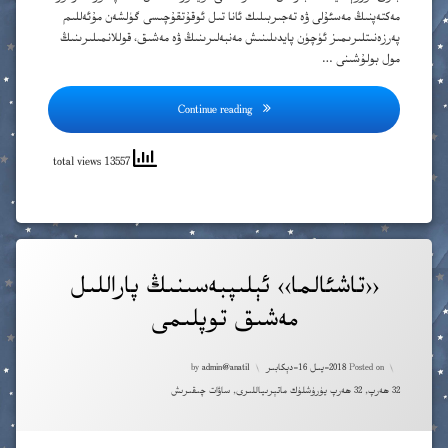
مەكتەپنىڭ مەسئۇلى ۋە تەجىربىلىك ئانا تىل ئوقۇتقۇچىسى گۈلشەن مۇئەللىم
ب
پەرزەنىتلىرىمىز ئۈچۈن پايدىلىنىش مەنبەلىرىنىڭ ۋە مەشىق، قوللانمىلىرىنىڭ
مول بولۇشىنى …
پ
ت
Continue reading
ج
13557 total views
چ
خ
Tagged
‹‹تاشئالما›› ئېلىپبەسىنىڭ پاراللىل
د
ئا
مەشىق توپلىمى
اس
ر
ئە
Updated on
2022-يىل 5-فېۋرال
ز
ئو
Posted on
2018-يىل 16-دېكابىر
admin@anatil
by
Categories:
32 ھەرپ
,
32 ھەرپ يۈرۈشلۈك ماتېرىياللىرى
,
ساۋات چىقىرىش
ژ
ئۆ
س
ئۇ