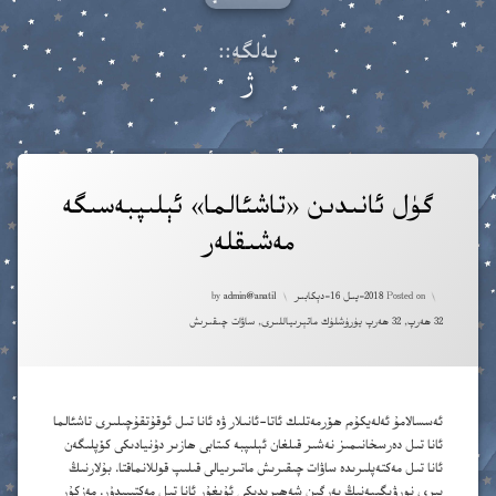
مەشىقلىرى – ئالتە ياش+
 ئۈچۈن ئاۋازلىق ئەسەرلەر
بەلگە::
كى سەۋىيە ئوقۇشلۇقلىرى
ژ
نى تۈگەتكەن بالىلار ئۈچۈن ئەڭ دەسلەپكى ئاددىي رەسىملىك كىتابلار
Tagged
گۈل ئانىدىن «تاشئالما» ئېلىپبەسىگە
ئا
مەشىقلەر
اس
ئە
Updated on
2020-يىل 11-ئاپرېل
ئۆ
Posted on
2018-يىل 16-دېكابىر
admin@anatil
by
Categories:
32 ھەرپ
,
32 ھەرپ يۈرۈشلۈك ماتېرىياللىرى
,
ساۋات چىقىرىش
ئۇ
ئۈ
ئەسسالامۇ ئەلەيكۇم ھۆرمەتلىك ئاتا-ئانىلار ۋە ئانا تىل ئوقۇتقۇچىلىرى تاشئالما
ئى
ئانا تىل دەرسخانىمىز نەشىر قىلغان ئېلىپبە كىتابى ھازىر دۇنيادىكى كۆپلىگەن
ئانا تىل مەكتەپلىرىدە ساۋات چىقىرىش ماتىرىيالى قىلىپ قوللانماقتا. بۇلارنىڭ
ئې
بىرى نورۋېگىيەنىڭ بەرگىن شەھىرىدىكى ئۇيغۇر ئانا تىل مەكتىپىدۇر. مەزكۇر