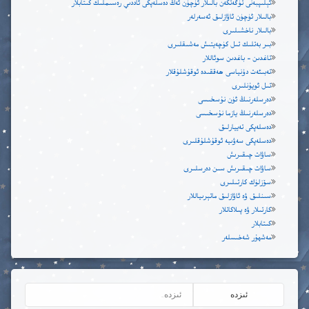
ئېلىپبەنى تۈگەتكەن بالىلار ئۈچۈن ئەڭ دەسلەپكى ئاددىي رەسىملىك كىتابلار
بالىلار ئۈچۈن ئاۋازلىق ئەسەرلەر
ل
بالىلار ناخشىلىرى
بىر بەتلىك تىل كۈچەيتىش مەشىقلىرى
م
تاغدىن – باغدىن سوئاللار
تەبىئەت دۇنياسى ھەققىدە ئوقۇشلۇقلار
ن
تىل ئويۇنلىرى
دەرسلەرنىڭ ئۈن نۇسخىسى
ھ
دەرسلەرنىڭ يازما نۇسخىسى
دەسلەپكى تەييارلىق
ۋ
دەسلەپكى سەۋىيە ئوقۇشلۇقلىرى
ساۋات چىقىرىش
ي
ساۋات چىقىرىش سىن دەرسلىرى
سۆزلۈك كارتىلىرى
سىنلىق ۋە ئاۋازلىق ماتېرىياللار
كارتىلار ۋە پىلاكاتلار
كىتابلار
مەشھۇر شەخىسلەر