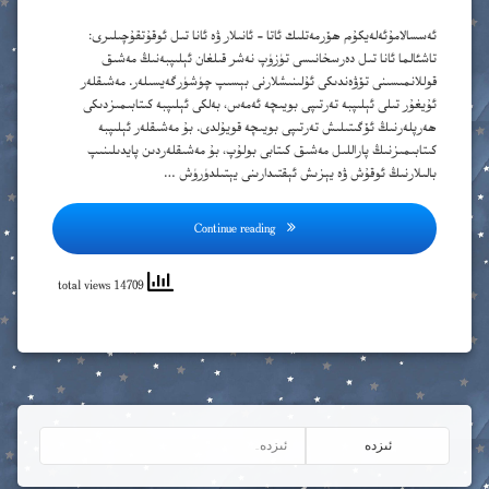
ئەسسالامۇئەلەيكۇم ھۆرمەتلىك ئاتا – ئانىلار ۋە ئانا تىل ئوقۇتقۇچىلىرى:
ش
ئۈ
تاشئالما ئانا تىل دەرسخانىسى تۈزۈپ نەشر قىلغان ئېلىپبەنىڭ مەشىق
قوللانمىسىنى تۆۋەندىكى ئۇلىنىشلارنى بېسىپ چۈشۈرگەيسىلەر. مەشىقلەر
غ
ئى
ئۇيغۇر تىلى ئېلىپبە تەرتىپى بويىچە ئەمەس، بەلكى ئېلىپبە كىتابىمىزدىكى
ھەرپلەرنىڭ ئۆگىتىلىش تەرتىپى بويىچە قويۇلدى. بۇ مەشىقلەر ئېلىپبە
ف
ئې
كىتابىمىزنىڭ پاراللىل مەشىق كىتابى بولۇپ، بۇ مەشىقلەردىن پايدىلىنىپ
بالىلارنىڭ ئوقۇش ۋە يېزىش ئېقتىدارىنى يېتىلدۈرۈش …
ق
ب
ك
پ
Continue reading
ڭ
ت
14709 total views
گ
ج
ل
چ
م
خ
ن
د