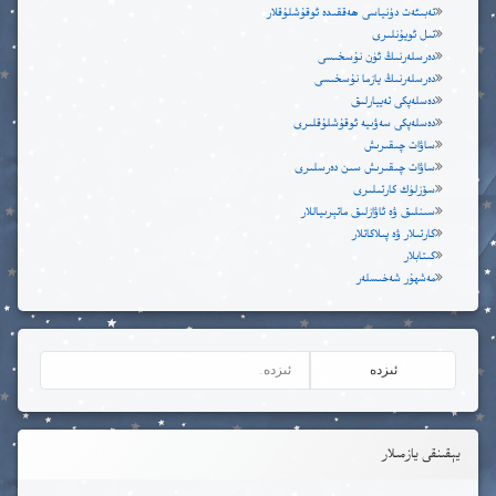
تەبىئەت دۇنياسى ھەققىدە ئوقۇشلۇقلار
تىل ئويۇنلىرى
دەرسلەرنىڭ ئۈن نۇسخىسى
دەرسلەرنىڭ يازما نۇسخىسى
دەسلەپكى تەييارلىق
دەسلەپكى سەۋىيە ئوقۇشلۇقلىرى
ساۋات چىقىرىش
ساۋات چىقىرىش سىن دەرسلىرى
سۆزلۈك كارتىلىرى
سىنلىق ۋە ئاۋازلىق ماتېرىياللار
كارتىلار ۋە پىلاكاتلار
كىتابلار
مەشھۇر شەخىسلەر
يېقىنقى يازمىلار