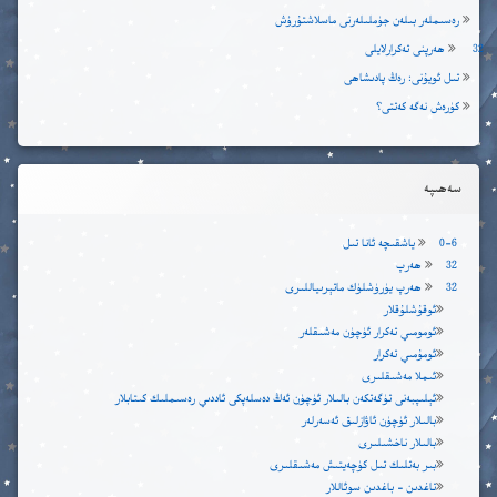
رەسىملەر بىلەن جۈملىلەرنى ماسلاشتۇرۇش
32 ھەرپنى تەكرارلايلى
تىل ئويۇنى: رەڭ پادىشاھى
كۈرەش نەگە كەتتى؟
سەھىپە
0-6 ياشقىچە ئانا تىل
32 ھەرپ
32 ھەرپ يۈرۈشلۈك ماتېرىياللىرى
ئوقۇشلۇقلار
ئومومىي تەكرار ئۈچۈن مەشىقلەر
ئومۇمىي تەكرار
ئىملا مەشىقلىرى
ئېلىپبەنى تۈگەتكەن بالىلار ئۈچۈن ئەڭ دەسلەپكى ئاددىي رەسىملىك كىتابلار
بالىلار ئۈچۈن ئاۋازلىق ئەسەرلەر
بالىلار ناخشىلىرى
بىر بەتلىك تىل كۈچەيتىش مەشىقلىرى
تاغدىن – باغدىن سوئاللار