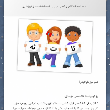
مەشىقلىرى – ئالتە ياش+
 ئۈچۈن ئاۋازلىق ئەسەرلەر
Categories:
Posted on
2018-يىل 6-سېنتەبىر
admin@anatil
by
تىل ئويۇنلىرى
كى سەۋىيە ئوقۇشلۇقلىرى
نى تۈگەتكەن بالىلار ئۈچۈن ئەڭ دەسلەپكى ئاددىي رەسىملىك كىتابلار
كىم تېز تاپالايدۇ؟
بۇ ئويۇننىڭ قائىدىسى مۇنداق:
ئىككى ياكى ئىككىدىن كۆپ كىشى بىللە ئولتۇرۇپ ئېلىبپە تەرتىپى بويىچە سۆز
تاپىمىز. مەسلەن: ئالما، ئەنجۈر، بەش، پالتا، تاۋۇز، جەرەن، چەينەك، خوراز، دوپپا،