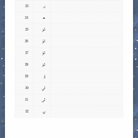
ن
23
ھ
24
ئو
25
ئۇ
26
ئۆ
27
ئۈ
28
ۋ
29
ئې
30
ئى
31
ي
32