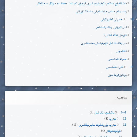
باشلانغۇچ مەكتەپ ئوقۇغۇچىلىرى ئۈچۈن تەبىئەت ھەققىدە سوئال – جاۋابلار
رەسىملەر بىلەن جۈملىلەرنى ماسلاشتۇرۇش
32 ھەرپنى تەكرارلايلى
تىل ئويۇنى: رەڭ پادىشاھى
كۈرەش نەگە كەتتى؟
بىر بەتلىك تىل كۈچەيتىش مەشىقلىرى
ئاقلامچى
ھەپتە ناخشىسى
12 ئاي ناخشىسى
يۇلتۇزلارغا سۆز
سەھىپە
0-6 ياشقىچە ئانا تىل
(4)
32 ھەرپ
(8)
32 ھەرپ يۈرۈشلۈك ماتېرىياللىرى
(11)
ئوقۇشلۇقلار
(4)