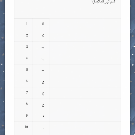
كىم تېز تاپالايدۇ؟
ئا
1
ئە
2
ب
3
پ
4
ت
5
ج
6
چ
7
خ
8
د
9
ر
10