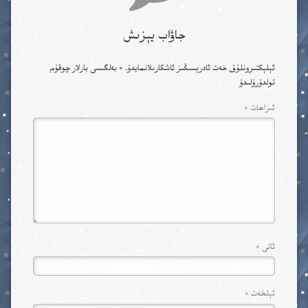
جاۋاب يېزىش
ئېلېكتىرونلۇق خەت ئادرېسىڭىز ئاشكارىلانمايدۇ.
*
بەلگىسى بارلار چوقۇم
تولدۇرۇلىدۇ
ئىزاھات
*
ئاتى
*
ئېلخەت
*