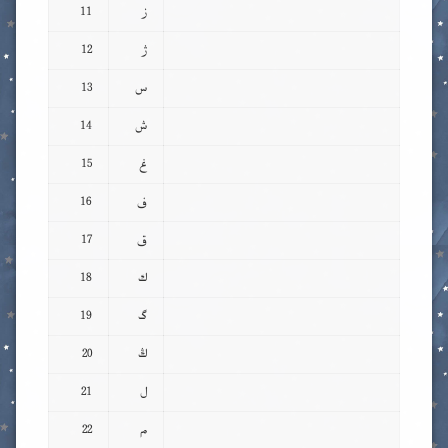
ز
11
ژ
12
س
13
ش
14
غ
15
ف
16
ق
17
ك
18
گ
19
ڭ
20
ل
21
م
22