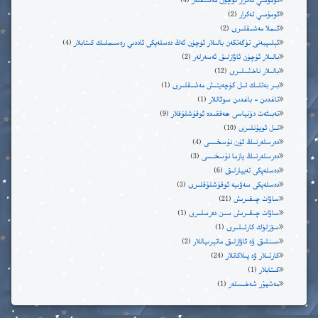
ئومومىي تەكرار ئۈچۈن مەشىقلەر
(4)
ئومۇمىي تەكرار
(2)
ئىملا مەشىقلىرى
(2)
ئېلىپبەنى تۈگەتكەن بالىلار ئۈچۈن ئەڭ دەسلەپكى ئاددىي رەسىملىك كىتابلار
(4)
بالىلار ئۈچۈن ئاۋازلىق ئەسەرلەر
(2)
بالىلار ناخشىلىرى
(12)
بىر بەتلىك تىل كۈچەيتىش مەشىقلىرى
(1)
تاغدىن – باغدىن سوئاللار
(1)
تەبىئەت دۇنياسى ھەققىدە ئوقۇشلۇقلار
(9)
تىل ئويۇنلىرى
(10)
دەرسلەرنىڭ ئۈن نۇسخىسى
(4)
دەرسلەرنىڭ يازما نۇسخىسى
(3)
دەسلەپكى تەييارلىق
(6)
دەسلەپكى سەۋىيە ئوقۇشلۇقلىرى
(3)
ساۋات چىقىرىش
(21)
ساۋات چىقىرىش سىن دەرسلىرى
(1)
سۆزلۈك كارتىلىرى
(1)
سىنلىق ۋە ئاۋازلىق ماتېرىياللار
(2)
كارتىلار ۋە پىلاكاتلار
(24)
كىتابلار
(1)
مەشھۇر شەخىسلەر
(1)