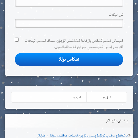
تور بېكەت
كېيىنكى قېتىم ئىنكاس يازغاندا ئ‍ىشلىتىش ئۈچۈن مېنىڭ ئ‍ىسىم، ئېلخەت
ئادرېس ۋە تور ئادرېسىمنى توركۆرگۈ ساقلىۋالسۇن.
يېقىنقى يازمىلار
باشلانغۇچ مەكتەپ ئوقۇغۇچىلىرى ئۈچۈن تەبىئەت ھەققىدە سوئال – جاۋابلار