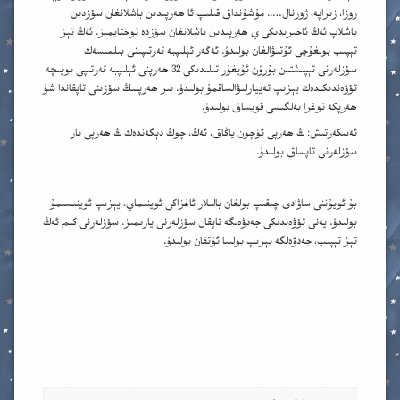
روزا، زىراپە، ژورنال….. مۇشۇنداق قىلىپ ئا ھەرپىدىن باشلانغان سۆزدىن
باشلاپ ئەڭ ئاخىرىدىكى ي ھەرپىدىن باشلانغان سۆزدە توختايمىز. ئەڭ تېز
تېپىپ بولغۇچى ئۇتىۋالغان بولىدۇ. ئەگەر ئېلىپبە تەرتىپىنى بىلمىسەك
سۆزلەرنى تېپىشتىن بۇرۇن ئۇيغۇر تىلىدىكى 32 ھەرپنى ئېلىپبە تەرتىپى بويىچە
تۆۋەندىكىدەك يېزىپ تەييارلىۋالساقمۇ بولىدۇ. بىر ھەرپنىڭ سۆزىنى تاپقاندا شۇ
ھەرپكە توغرا بەلگىسى قويساق بولىدۇ.
ئەسكەرتىش: ڭ ھەرپى ئۈچۈن ياڭاق، ئەڭ، چوڭ دېگەندەك ڭ ھەرپى بار
سۆزلەرنى تاپساق بولىدۇ.
بۇ ئويۇننى ساۋادى چىقىپ بولغان بالىلار ئاغزاكى ئوينىماي، يېزىپ ئوينىسىمۇ
بولىدۇ. يەنى تۆۋەندىكى جەدۋەلگە تاپقان سۆزلەرنى يازىمىز. سۆزلەرنى كىم ئەڭ
تېز تېپىپ، جەدۋەلگە يېزىپ بولسا ئۇتقان بولىدۇ.