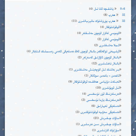
0-6 ياشقىچە ئانا تىل
(4)
32 ھەرپ
(8)
32 ھەرپ يۈرۈشلۈك ماتېرىياللىرى
(11)
ئوقۇشلۇقلار
(4)
ئومومىي تەكرار ئۈچۈن مەشىقلەر
(4)
ئومۇمىي تەكرار
(2)
ئىملا مەشىقلىرى
(2)
ئېلىپبەنى تۈگەتكەن بالىلار ئۈچۈن ئەڭ دەسلەپكى ئاددىي رەسىملىك كىتابلار
(4)
بالىلار ئۈچۈن ئاۋازلىق ئەسەرلەر
(2)
بالىلار ناخشىلىرى
(12)
بىر بەتلىك تىل كۈچەيتىش مەشىقلىرى
(1)
تاغدىن – باغدىن سوئاللار
(1)
تەبىئەت دۇنياسى ھەققىدە ئوقۇشلۇقلار
(9)
تىل ئويۇنلىرى
(10)
دەرسلەرنىڭ ئۈن نۇسخىسى
(4)
دەرسلەرنىڭ يازما نۇسخىسى
(3)
دەسلەپكى تەييارلىق
(6)
دەسلەپكى سەۋىيە ئوقۇشلۇقلىرى
(3)
ساۋات چىقىرىش
(21)
ساۋات چىقىرىش سىن دەرسلىرى
(1)
سۆزلۈك كارتىلىرى
(1)