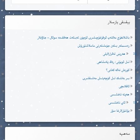
يېقىنقى يازمىلار
باشلانغۇچ مەكتەپ ئوقۇغۇچىلىرى ئۈچۈن تەبىئەت ھەققىدە سوئال – جاۋابلار
رەسىملەر بىلەن جۈملىلەرنى ماسلاشتۇرۇش
32 ھەرپنى تەكرارلايلى
تىل ئويۇنى: رەڭ پادىشاھى
كۈرەش نەگە كەتتى؟
بىر بەتلىك تىل كۈچەيتىش مەشىقلىرى
ئاقلامچى
ھەپتە ناخشىسى
12 ئاي ناخشىسى
يۇلتۇزلارغا سۆز
سەھىپە