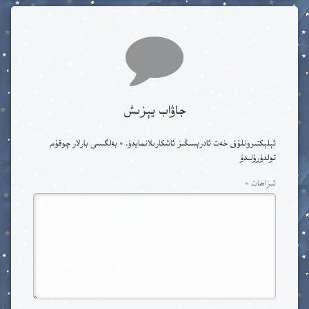
Comments
جاۋاب يېزىش
ئېلېكتىرونلۇق خەت ئادرېسىڭىز ئاشكارىلانمايدۇ.
*
بەلگىسى بارلار چوقۇم
تولدۇرۇلىدۇ
ئىزاھات
*