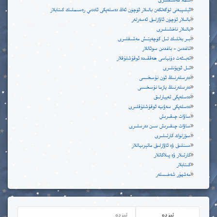
ئىملا مەشىقلىرى
ئېلىپبەنى تۈگەتكەن بالىلار ئۈچۈن ئەڭ دەسلەپكى ئاددىي رەسىملىك كىتابلار
بالىلار ئۈچۈن ئاۋازلىق ئەسەرلەر
بالىلار ناخشىلىرى
بىر بەتلىك تىل كۈچەيتىش مەشىقلىرى
تاغدىن – باغدىن سوئاللار
تەبىئەت دۇنياسى ھەققىدە ئوقۇشلۇقلار
تىل ئويۇنلىرى
دەرسلەرنىڭ ئۈن نۇسخىسى
دەرسلەرنىڭ يازما نۇسخىسى
دەسلەپكى تەييارلىق
دەسلەپكى سەۋىيە ئوقۇشلۇقلىرى
ساۋات چىقىرىش
ساۋات چىقىرىش سىن دەرسلىرى
سۆزلۈك كارتىلىرى
سىنلىق ۋە ئاۋازلىق ماتېرىياللار
كارتىلار ۋە پىلاكاتلار
كىتابلار
مەشھۇر شەخىسلەر