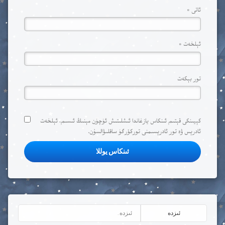
ئاتى
*
ئېلخەت
*
تور بېكەت
كېيىنكى قېتىم ئىنكاس يازغاندا ئ‍ىشلىتىش ئۈچۈن مېنىڭ ئ‍ىسىم، ئېلخەت
ئادرېس ۋە تور ئادرېسىمنى توركۆرگۈ ساقلىۋالسۇن.