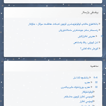
يېقىنقى يازمىلار
باشلانغۇچ مەكتەپ ئوقۇغۇچىلىرى ئۈچۈن تەبىئەت ھەققىدە سوئال – جاۋابلار
رەسىملەر بىلەن جۈملىلەرنى ماسلاشتۇرۇش
32 ھەرپنى تەكرارلايلى
تىل ئويۇنى: رەڭ پادىشاھى
كۈرەش نەگە كەتتى؟
سەھىپە
0-6 ياشقىچە ئانا تىل
32 ھەرپ
32 ھەرپ يۈرۈشلۈك ماتېرىياللىرى
ئوقۇشلۇقلار
ئومومىي تەكرار ئۈچۈن مەشىقلەر
ئومۇمىي تەكرار